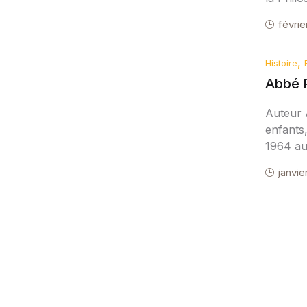
févrie
,
Histoire
Abbé P
Auteur 
enfants,
1964 au 
janvie