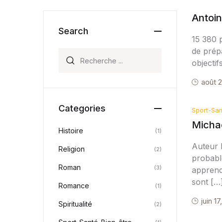
Antoin
Search
15 380 
de prép
Recherche pour:
objectif
août 2
Categories
Sport-San
Micha
Histoire
(1)
Auteur 
Religion
(2)
probable
Roman
(3)
apprendr
sont […
Romance
(1)
juin 17
Spiritualité
(2)