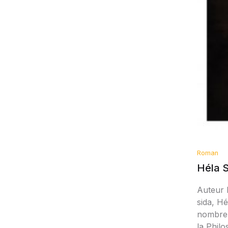
Roman
Héla S
Auteur 
sida, Hé
nombreu
la Philo