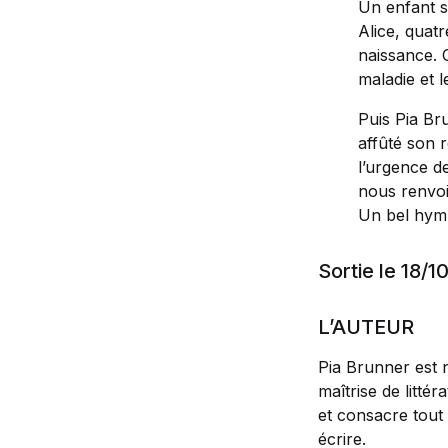
Un enfant s
Alice, quat
naissance. C
maladie et l
Puis Pia Br
affûté son r
l’urgence de
nous renvoi
Un bel hymn
Sortie le 18/1
L’AUTEUR
Pia Brunner est n
maîtrise de litté
et consacre tout 
écrire.