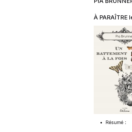
PIA BRUNNE
À PARAÎTRE l
Résumé :